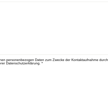
e
r
benen personenbezogen Daten zum Zwecke der Kontaktaufnahme durch 
serer Datenschutzerklärung.
*