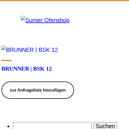
Start
/ Produkte verschlagwortet mit „BSK 12“
BSK 12
Einzelnes Ergebnis wird angezeigt
BRUNNER | BSK 12
zur Anfrageliste hinzufügen
Suchen