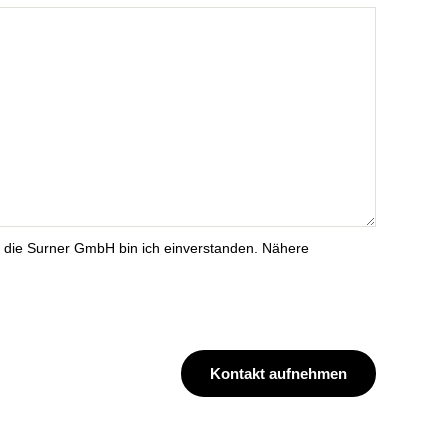
u
m
m
die Surner GmbH bin ich einverstanden. Nähere
Kontakt aufnehmen