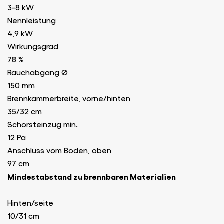
3-8 kW
Nennleistung
4,9 kW
Wirkungsgrad
78 %
Rauchabgang Ø
150 mm
Brennkammerbreite, vorne/hinten
35/32 cm
Schorsteinzug min.
12 Pa
Anschluss vom Boden, oben
97 cm
Mindestabstand zu brennbaren Materialien
Hinten/seite
10/31 cm