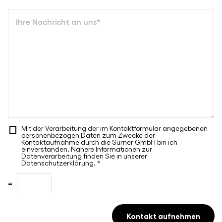
l
*
m
e
N
e
f
a
*
o
c
n
h
n
r
u
i
m
c
m
h
e
t
r
*
Mit der Verarbeitung der im Kontaktformular angegebenen
D
personenbezogen Daten zum Zwecke der
S
Kontaktaufnahme durch die Surner GmbH bin ich
einverstanden. Nähere Informationen zur
G
Datenverarbeitung finden Sie in unserer
V
Datenschutzerklärung.
*
O
A
C
=
-
n
a
E
s
p
i
c
t
Kontakt aufnehmen
n
h
c