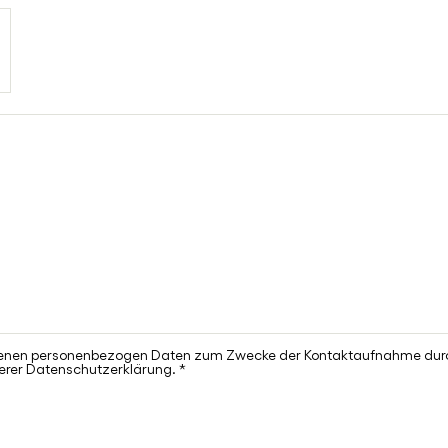
l
f
*
r
ebenen personenbezogen Daten zum Zwecke der Kontaktaufnahme durc
serer Datenschutzerklärung.
*