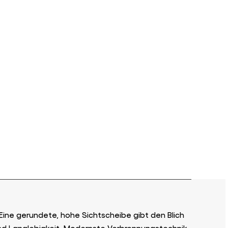
ine gerundete, hohe Sichtscheibe gibt den Blich
und Langlebigkeit. Modernste Verbrennungstechnik,