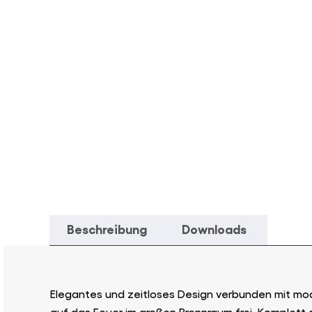
Beschreibung
Downloads
Elegantes und zeitloses Design verbunden mit mod
auf das Feuer im großen Brennraum frei. Komplett 