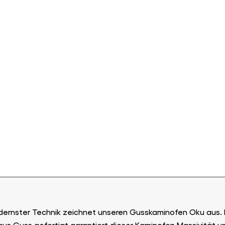
ernster Technik zeichnet unseren Gusskaminofen Oku aus. E
aus Guss gefertigt garantiert dieser Kaminofen Massivität 