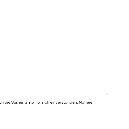
o
n
n
u
m
m
e
h die Surner GmbH bin ich einverstanden. Nähere