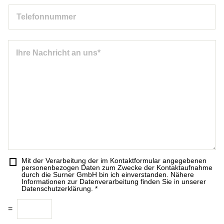
h
T
i
n
e
l
a
l
*
m
e
N
e
f
a
*
o
c
n
h
n
r
u
i
m
c
m
h
e
t
r
*
A
Mit der Verarbeitung der im Kontaktformular angegebenen
D
personenbezogen Daten zum Zwecke der Kontaktaufnahme
n
S
durch die Surner GmbH bin ich einverstanden. Nähere
s
Informationen zur Datenverarbeitung finden Sie in unserer
G
Datenschutzerklärung.
*
c
V
h
C
O
=
r
a
-