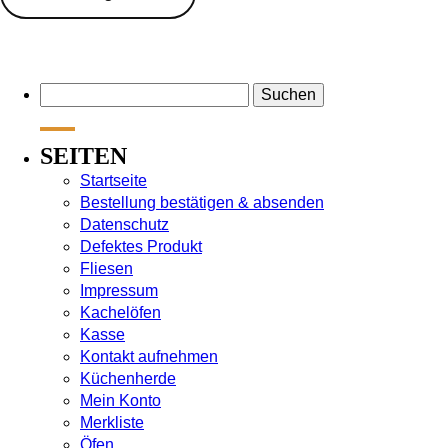
weist
mehrere
Varianten
auf.
Suchen
Die
nach:
Optionen
können
SEITEN
auf
Startseite
der
Bestellung bestätigen & absenden
Produktseite
Datenschutz
gewählt
Defektes Produkt
werden
Fliesen
Impressum
Kachelöfen
Kasse
Kontakt aufnehmen
Küchenherde
Mein Konto
Merkliste
Öfen