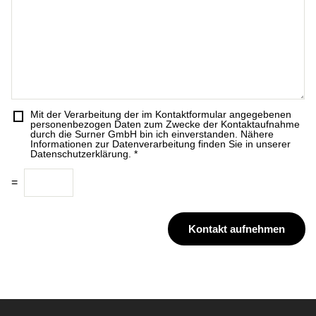
i
n
r
f
u
i
t
m
c
m
h
e
t
r
*
Mit der Verarbeitung der im Kontaktformular angegebenen
D
personenbezogen Daten zum Zwecke der Kontaktaufnahme
S
durch die Surner GmbH bin ich einverstanden. Nähere
Informationen zur Datenverarbeitung finden Sie in unserer
G
Datenschutzerklärung.
*
V
C
O
=
a
-
p
E
t
i
Kontakt aufnehmen
c
n
h
v
a
e
*
r
s